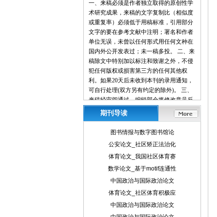
一、来稿必须是作者独立取得的原创性学
术研究成果，来稿的文字复制比（相似度
或重复率）必须低于用稿标准，引用部分
文字的要在参考文献中注明；署名和作者
单位无误，未曾以任何形式用任何文种在
国内外公开发表过；未一稿多投。 二、来
稿除文中特别加以标注和致谢之外，不侵
犯任何版权或损害第三方的任何其他权
利。如果20天后未收到本刊的录用通知，
可自行处理(双方另有约定的除外)。 三、
来稿经审阅通过，编辑部会将修改意见反
馈给您，您应在收到通知7天内提交修改
期刊导读
稿。作者享有引用和复制该文的权利及著
作权法的其它权利。 四、一般来说，4500
图书情报与数字图书馆论
字（电脑WORD统计，图表另计）以下的
公安论文_社区矫正法治化
文章，不能说清问题，很难保证学术质
体育论文_我国社区体育赛
量，本刊恕不受理。 五、论文格式及要
素：标题、作者、工作单位全称(院系处
数学论文_基于motif连通性
室)、摘要、关键词、正文、注释、参考文
中国政治与国际政治论文
献(遵从国家标准：GB\T7714-2005，点击
体育论文_社区体育积极应
查看参考文献格式示例)、作者简介(100字
中国政治与国际政治论文
内)、联系方式(通信地址、邮编、电话、
电子信箱)。 六、处理流程：（1） 通过电