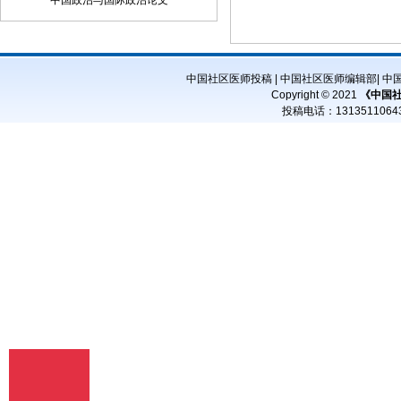
中国政治与国际政治论文
子邮件将稿件发到我刊唯一投稿信箱
（2）我刊初审周期为2－3个工作日，请
在投稿3天后查看您的邮箱，收阅我们的
审稿回复或用稿通知；若30天内没有收到
中国社区医师投稿
|
中国社区医师编辑部
|
中
我们的回复，稿件可自行处理。（3）按
Copyright © 2021
《中国
用稿通知上的要求办理相关手续后，稿件
投稿电话：
13135110
将进入出版程序。（4） 杂志出刊后，我
们会按照您提供的地址免费奉寄样刊。
七、凡向文教资料杂志社投稿者均被视为
接受如下声明：（1）稿件必须是作者本
人独立完成的，属原创作品（包括翻
译），杜绝抄袭行为，严禁学术腐败现
象，严格学术不端检测，如发现系抄袭作
品并由此引起的一切责任均由作者本人承
担，本刊不承担任何民事连带责任。
（2）本刊发表的所有文章，除另有说明
外，只代表作者本人的观点，不代表本刊
观点。由此引发的任何纠纷和争议本刊不
受任何牵连。（3）本刊拥有自主编辑
权，但仅限于不违背作者原意的技术性调
整。如必须进行重大改动的，编辑部有义
务告知作者，或由作者授权编辑修改，或