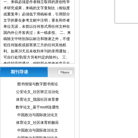
一、来稿必须是作者独立取得的原创性学
术研究成果，来稿的文字复制比（相似度
或重复率）必须低于用稿标准，引用部分
文字的要在参考文献中注明；署名和作者
单位无误，未曾以任何形式用任何文种在
国内外公开发表过；未一稿多投。 二、来
稿除文中特别加以标注和致谢之外，不侵
犯任何版权或损害第三方的任何其他权
利。如果20天后未收到本刊的录用通知，
可自行处理(双方另有约定的除外)。 三、
来稿经审阅通过，编辑部会将修改意见反
馈给您，您应在收到通知7天内提交修改
期刊导读
稿。作者享有引用和复制该文的权利及著
作权法的其它权利。 四、一般来说，4500
图书情报与数字图书馆论
字（电脑WORD统计，图表另计）以下的
公安论文_社区矫正法治化
文章，不能说清问题，很难保证学术质
体育论文_我国社区体育赛
量，本刊恕不受理。 五、论文格式及要
素：标题、作者、工作单位全称(院系处
数学论文_基于motif连通性
室)、摘要、关键词、正文、注释、参考文
中国政治与国际政治论文
献(遵从国家标准：GB\T7714-2005，点击
体育论文_社区体育积极应
查看参考文献格式示例)、作者简介(100字
中国政治与国际政治论文
内)、联系方式(通信地址、邮编、电话、
电子信箱)。 六、处理流程：（1） 通过电