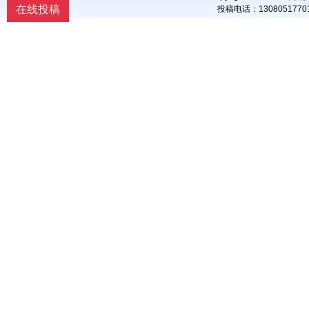
提出意见由作者自己修改。（4）作品在
在线投稿
投稿电话：
13080517
《文教资料》发表后，作者同意其电子版
同时发布在文教资料杂志社官方网上。
（5）作者同意将其拥有的对其论文的汇
编权、翻译权、印刷版和电子版的复制
权、网络传播权、发行权等权利在世界范
围内无限期转让给《文教资料》杂志社。
本刊在与国内外文献数据库或检索系统进
行交流合作时，不再征询作者意见，并且
不再支付稿酬。 九、特别欢迎用电子文档
投稿，或邮寄编辑部,勿邮寄私人，以免延
误稿件处理时间。