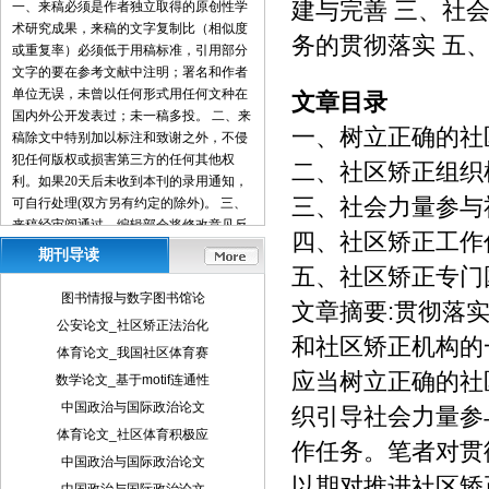
建与完善 三、社
一、来稿必须是作者独立取得的原创性学
术研究成果，来稿的文字复制比（相似度
务的贯彻落实 五
或重复率）必须低于用稿标准，引用部分
文字的要在参考文献中注明；署名和作者
单位无误，未曾以任何形式用任何文种在
文章目录
国内外公开发表过；未一稿多投。 二、来
一、树立正确的社
稿除文中特别加以标注和致谢之外，不侵
犯任何版权或损害第三方的任何其他权
二、社区矫正组织
利。如果20天后未收到本刊的录用通知，
三、社会力量参与
可自行处理(双方另有约定的除外)。 三、
来稿经审阅通过，编辑部会将修改意见反
四、社区矫正工作
馈给您，您应在收到通知7天内提交修改
期刊导读
稿。作者享有引用和复制该文的权利及著
五、社区矫正专门
作权法的其它权利。 四、一般来说，4500
图书情报与数字图书馆论
文章摘要:贯彻落
字（电脑WORD统计，图表另计）以下的
公安论文_社区矫正法治化
文章，不能说清问题，很难保证学术质
和社区矫正机构的
体育论文_我国社区体育赛
量，本刊恕不受理。 五、论文格式及要
应当树立正确的社
素：标题、作者、工作单位全称(院系处
数学论文_基于motif连通性
室)、摘要、关键词、正文、注释、参考文
中国政治与国际政治论文
织引导社会力量参
献(遵从国家标准：GB\T7714-2005，点击
体育论文_社区体育积极应
查看参考文献格式示例)、作者简介(100字
作任务。笔者对贯
中国政治与国际政治论文
内)、联系方式(通信地址、邮编、电话、
以期对推进社区矫
电子信箱)。 六、处理流程：（1） 通过电