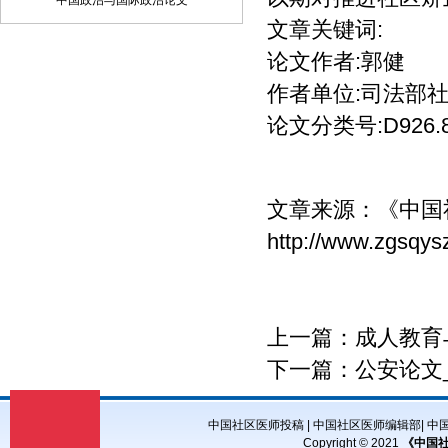
中国政治与国际政治论文
子邮件将稿件发到我刊唯一投稿信箱
文章关键词:
（2）我刊初审周期为2－3个工作日，请
论文作者:郭健
在投稿3天后查看您的邮箱，收阅我们的
审稿回复或用稿通知；若30天内没有收到
作者单位:司法部
我们的回复，稿件可自行处理。（3）按
用稿通知上的要求办理相关手续后，稿件
论文分类号:D926.
将进入出版程序。（4） 杂志出刊后，我
们会按照您提供的地址免费奉寄样刊。
七、凡向文教资料杂志社投稿者均被视为
接受如下声明：（1）稿件必须是作者本
文章来源：
《中国
人独立完成的，属原创作品（包括翻
http://www.zgsqys
译），杜绝抄袭行为，严禁学术腐败现
象，严格学术不端检测，如发现系抄袭作
品并由此引起的一切责任均由作者本人承
担，本刊不承担任何民事连带责任。
（2）本刊发表的所有文章，除另有说明
上一篇：
成人教育
外，只代表作者本人的观点，不代表本刊
观点。由此引发的任何纠纷和争议本刊不
下一篇：
公安论文
受任何牵连。（3）本刊拥有自主编辑
权，但仅限于不违背作者原意的技术性调
整。如必须进行重大改动的，编辑部有义
中国社区医师投稿
|
中国社区医师编辑部
|
中
务告知作者，或由作者授权编辑修改，或
Copyright © 2021
《中国